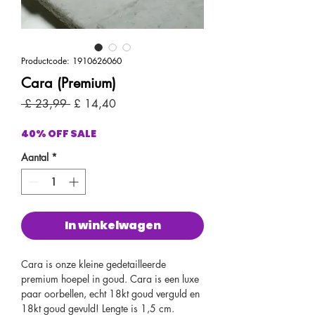
Productcode: 1910626060
Cara (Premium)
Normale
Verkoopprijs
 £ 23,99 
£ 14,40
prijs
40% OFF SALE
Aantal
*
In winkelwagen
Cara is onze kleine gedetailleerde
premium hoepel in goud. Cara is een luxe
paar oorbellen, echt 18kt goud verguld en
18kt goud gevuld! Lengte is 1,5 cm.