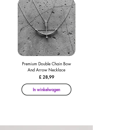
Premium Double Chain Bow
Premium Double Chain Bow
And Arrow Necklace
And Arrow Necklace
Prijs
£ 28,99
In winkelwagen
In winkelwagen