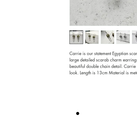
Carrie is our statement Egyptian sca
large detailed scarab charm earrings
beautiful double chain detail. Carrie
look. Length is 13cm Material is met