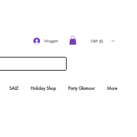
Inloggen
GBP (£)
SALE
Holiday Shop
Party Glamour
More