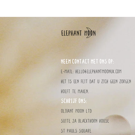
NEEM CONTACT MET ONS OP:
E-mail:
hello@elephantmoonuk.com
Het is een feit dat u zich geen zorgen
hoeft te maken.
SCHRIJF ONS:
olifant MOON LTD
Suite 2a Blackthorn House
St Pauls Square