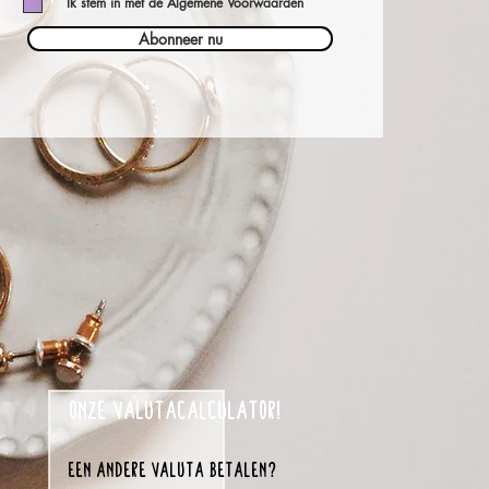
Ik stem in met de Algemene Voorwaarden
Abonneer nu
onze valutacalculator!
een andere valuta betalen?