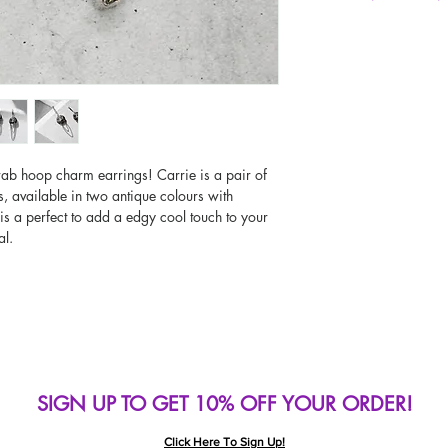
UK Next Day Delivery
Worldwide Delivery A
If you would like to se
type other than GBP, sc
change the currency!
If your currency is not
please use our currenc
screen. Our currency c
page, including the c
rab hoop charm earrings! Carrie is a pair of
, available in two antique colours with
 is a perfect to add a edgy cool touch to your
al.
SIGN UP TO GET 10% OFF YOUR ORDER!
Click Here To Sign Up!