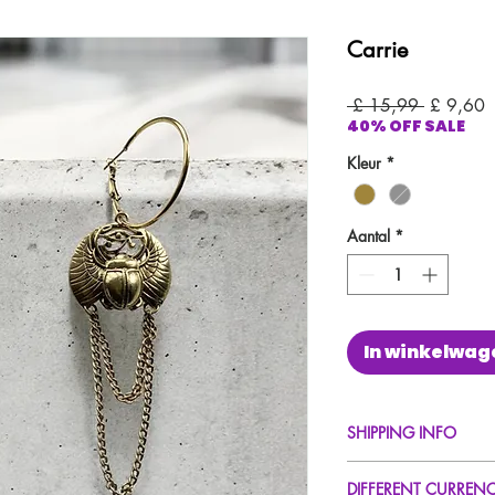
Carrie
Normale
V
 £ 15,99 
£ 9,60
40% OFF SALE
prijs
Kleur
*
Aantal
*
In winkelwag
SHIPPING INFO
FREE UK Standard Del
DIFFERENT CURREN