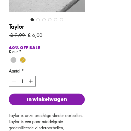
Taylor
Normale
Verkoopprijs
 £ 9,99 
£ 6,00
prijs
40% OFF SALE
Kleur
*
Aantal
*
In winkelwagen
Taylor is onze prachtige vlinder oorbellen.
Taylor is een paar middelgrote
gedetailleerde vlinderoorbellen,