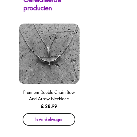
elke pagina, inclusief het afrekenen voor
producten
uw gemak!
Premium Double Chain Bow
Premium Double Chain Bow
And Arrow Necklace
And Arrow Necklace
Prijs
£ 28,99
In winkelwagen
In winkelwagen