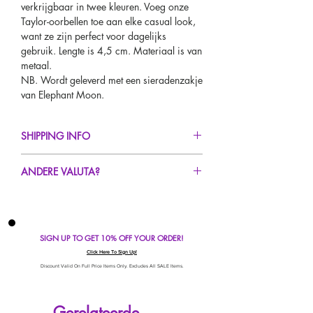
verkrijgbaar in twee kleuren. Voeg onze
Taylor-oorbellen toe aan elke casual look,
want ze zijn perfect voor dagelijks
gebruik. Lengte is 4,5 cm. Materiaal is van
metaal.
NB. Wordt geleverd met een sieradenzakje
van Elephant Moon.
SHIPPING INFO
FREE UK Standard Delivery For All Orders
ANDERE VALUTA?
Over £50!
UK Express Delivery Avaliable!
Als je onze prijzen in een ander valutatype
Worldwide Delivery Avaliable!
dan GBP wilt zien, scroll dan naar de
bovenkant van het scherm om de valuta te
SIGN UP TO GET 10% OFF YOUR ORDER!
wijzigen!
Als uw valuta niet in onze automatische
Click Here To Sign Up!
converter staat, gebruik dan onze
Discount Valid On Full Price Items Only. Excludes All SALE Items.
valutacalculator onder aan het scherm.
Onze valutacalculator is beschikbaar op
Gerelateerde