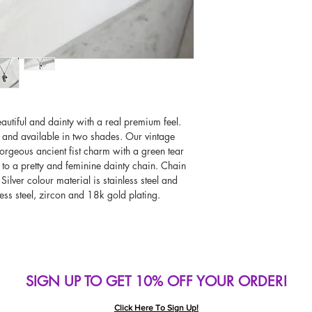
Worldwide Delivery A
If you would like to se
type other than GBP, sc
change the currency!
If your currency is not
please use our currenc
screen. Our currency c
page, including the c
autiful and dainty with a real premium feel.
 and available in two shades. Our vintage
orgeous ancient fist charm with a green tear
 to a pretty and feminine dainty chain. Chain
ilver colour material is stainless steel and
less steel, zircon and 18k gold plating.
SIGN UP TO GET 10% OFF YOUR ORDER!
Click Here To Sign Up!