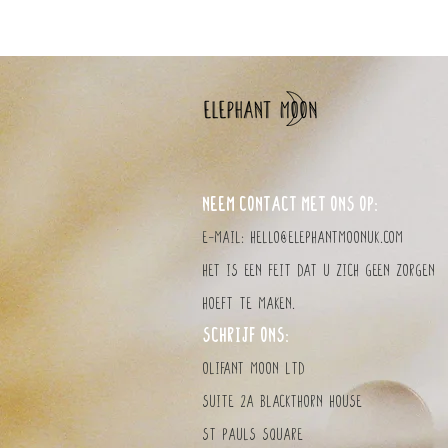
NEEM CONTACT MET ONS OP:
E-mail:
hello@elephantmoonuk.com
Het is een feit dat u zich geen zorgen
hoeft te maken.
SCHRIJF ONS:
olifant MOON LTD
Suite 2a Blackthorn House
St Pauls Square