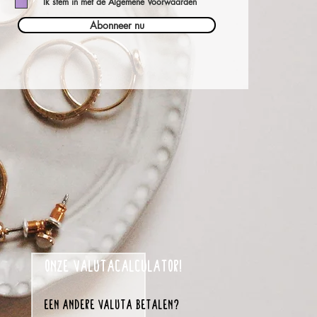
Ik stem in met de Algemene Voorwaarden
Abonneer nu
onze valutacalculator!
een andere valuta betalen?