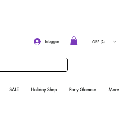
Inloggen
GBP (£)
SALE
Holiday Shop
Party Glamour
More