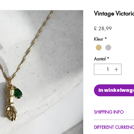
Vintage Victor
Prijs
£ 28,99
Kleur
*
Aantal
*
In winkelwag
SHIPPING INFO
FREE UK Standard Del
DIFFERENT CURREN
UK Next Day Delivery